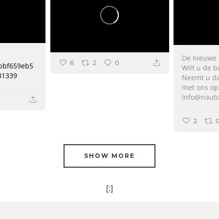
De nieuwe 
6
2
0
/bbf659eb5
Wilt u de b
31339
Neemt u da
met ons op
Info@nauto
2
SHOW MORE
[:]