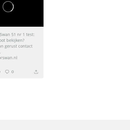
Swan 51 nr 1 test:
oot bekijken?
n gerust contact
.
rswan.nl
0
0