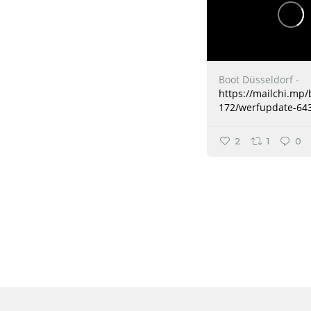
Boot Düsseldorf -
https://mailchi.mp
172/werfupdate-64
2
1
0