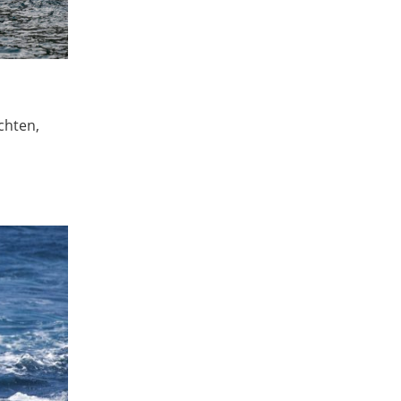
chten,
u