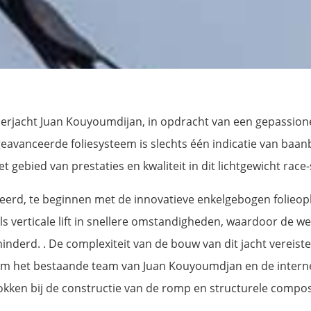
rjacht Juan Kouyoumdijan, in opdracht van een gepassionee
eavanceerde foliesysteem is slechts één indicatie van baa
t gebied van prestaties en kwaliteit in dit lichtgewicht race
eerd, te beginnen met de innovatieve enkelgebogen folieopl
s verticale lift in snellere omstandigheden, waardoor de w
nderd. . De complexiteit van de bouw van dit jacht verei
om het bestaande team van Juan Kouyoumdjan en de interne
rokken bij de constructie van de romp en structurele compo