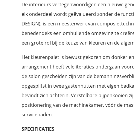
De interieurs vertegenwoordigen een nieuwe gener
elk onderdeel wordt geëvalueerd zonder de functi
DESIGN), is een meesterwerk van composiettechno
benedendeks een omhullende omgeving te creëren
een grote rol bij de keuze van kleuren en de alge
Het kleurenpalet is bewust gekozen om donker en 
arrangement heeft vele iteraties ondergaan voorda
de salon gescheiden zijn van de bemanningsverblij
opgesplitst in twee gastenhutten met eigen badka
bevindt zich achterin. Verstelbare pijpenkooien z
positionering van de machinekamer, vóór de mast
servicepaden.
SPECIFICATIES