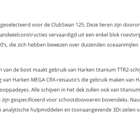
 geselecteerd voor de ClubSwan 125. Deze lieren zijn dooro
tandwielconstructies vervaardigd uit een enkel blok roestvrij
990’s, die zich hebben bewezen over duizenden oceaanmijle
van de boot maakt gebruik van Harken titanium TTR2-schij
van Harken MEGA CRX-reisauto’s die gebruik maken van Hark
ooppadeyes. Alle schijven in het dek zullen ook van titaniu
n zijn gespecificeerd voor schootdoovoeren bovendeks. Na
 analytische hulpmiddelen en toonaangevende 3Di-zeilen va