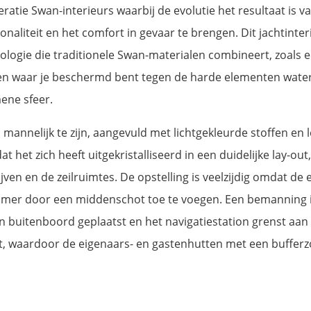
atie Swan-interieurs waarbij de evolutie het resultaat is v
onaliteit en het comfort in gevaar te brengen. Dit jachti
logie die traditionele Swan-materialen combineert, zoals 
 waar je beschermd bent tegen de harde elementen water,
mene sfeer.
mannelijk te zijn, aangevuld met lichtgekleurde stoffen e
t het zich heeft uitgekristalliseerd in een duidelijke lay-o
ven en de zeilruimtes. De opstelling is veelzijdig omdat d
mer door een middenschot toe te voegen. Een bemanning in r
ijn buitenboord geplaatst en het navigatiestation grenst a
, waardoor de eigenaars- en gastenhutten met een bufferz